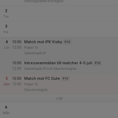
Visborgsvallen Konstgräs
2
Tor
3
Fre
4
10:00
Match mot IFK Visby
P13
12:00
Lör
Pojkar 13
Västerhejde IP
10:00
Intresseanmälan till matcher 4-5 juli
P13
12:00
Västerhejde IP och Säve konstgräs
5
10:00
Match mot FC Gute
P13
12:00
Sön
Pojkar 13
Säve konstgräs
v.28
6
Mån