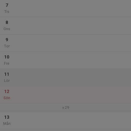
7
Tis
8
Ons
9
Tor
10
Fre
11
Lör
12
Sön
v.29
13
Mån