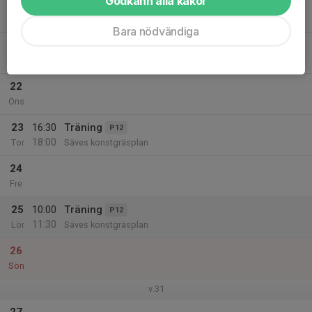
Godkänn alla kakor
20
Mån
Bara nödvändiga
21
17:30
Träning
P12
19:00
Tis
Säves konstgräsplan
22
Ons
23
16:30
Träning
P12
18:00
Tor
Säves konstgräsplan
24
Fre
25
10:00
Träning
P12
11:30
Lör
Säves konstgräsplan
26
Sön
v.31