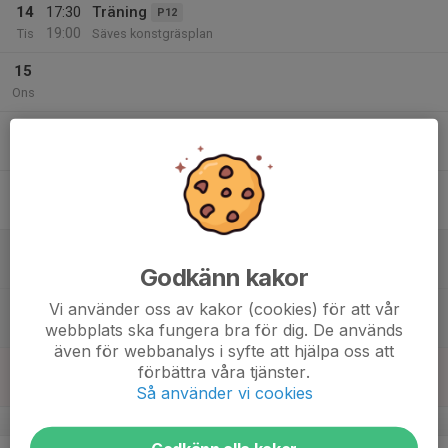
14
17:30
Träning
P12
19:00
Tis
Säves konstgräsplan
15
Ons
16
16:30
Träning
P12
18:00
Tor
Säves konstgräsplan
17
Fre
18
10:00
Träning
P12
11:30
Lör
Säves konstgräsplan
Godkänn kakor
10:00
Reunion-match
Vi använder oss av kakor (cookies) för att vår
A/B-lag
12:00
webbplats ska fungera bra för dig. De används
Säves Konstgräs
även för webbanalys i syfte att hjälpa oss att
19
förbättra våra tjänster.
Sön
Så använder vi cookies
v.30