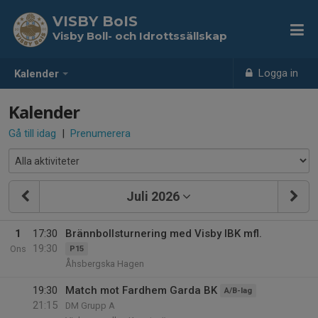
VISBY BoIS
Visby Boll- och Idrottssällskap
Logga in
Kalender
Kalender
Gå till idag
|
Prenumerera
Juli 2026
1
17:30
Brännbollsturnering med Visby IBK mfl.
19:30
Ons
P15
Åhsbergska Hagen
19:30
Match mot Fardhem Garda BK
A/B-lag
21:15
DM Grupp A