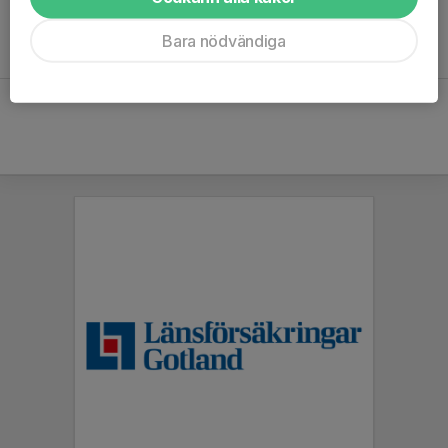
Vänligen, Uppstartsgruppen nya lag
Bara nödvändiga
Visby BoIS