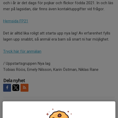
och i år är det dags för pojkar och flickor födda 2021. In och läs
mer på lagsidan, där finns även kontaktuppgifter vid frågor.
Hemsida FP21
Det är alltid lika roligt att starta upp nya lag! Av erfarenhet fylls
lagen upp snabbt, så anmäl era barn så snart ni har möjlighet.
Tryck här för anmälan
/ Uppstartsgruppen Nya lag
Tobias Röös, Emely Nilsson, Karin Östman, Niklas Rane
Dela nyhet
Kommentarer