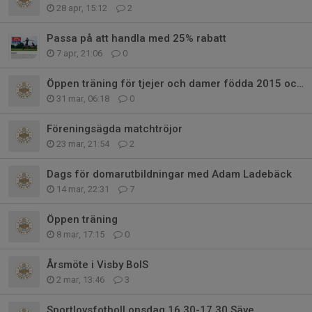
28 apr, 15:12
2
Passa på att handla med 25% rabatt
7 apr, 21:06
0
Öppen träning för tjejer och damer födda 2015 och uppåt
31 mar, 06:18
0
Föreningsägda matchtröjor
23 mar, 21:54
2
Dags för domarutbildningar med Adam Ladebäck
14 mar, 22:31
7
Öppen träning
8 mar, 17:15
0
Årsmöte i Visby BoIS
2 mar, 13:46
3
Sportlovsfotboll onsdag 16.30-17.30 Säve