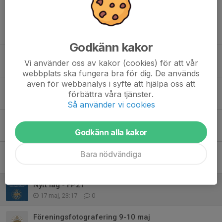
Tidigare nyheter
Godkänn kakor
P18 Camp v32
Vi använder oss av kakor (cookies) för att vår
26 jul, 15:42
0
webbplats ska fungera bra för dig. De används
även för webbanalys i syfte att hjälpa oss att
P18 bjuder in till öppen Coerver-träning
förbättra våra tjänster.
30 jun, 01:17
0
Så använder vi cookies
Vidareutbildning av föreningsdomare
Godkänn alla kakor
7 jun, 23:54
0
Trygg fotboll
Bara nödvändiga
21 maj, 20:04
0
Nytt lag - FP21
17 maj, 23:17
0
Föreningsfotografering 9-10 maj