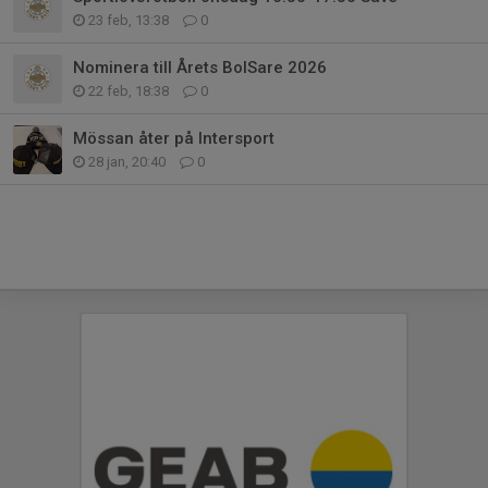
23 feb, 13:38
0
Nominera till Årets BoISare 2026
22 feb, 18:38
0
Mössan åter på Intersport
28 jan, 20:40
0