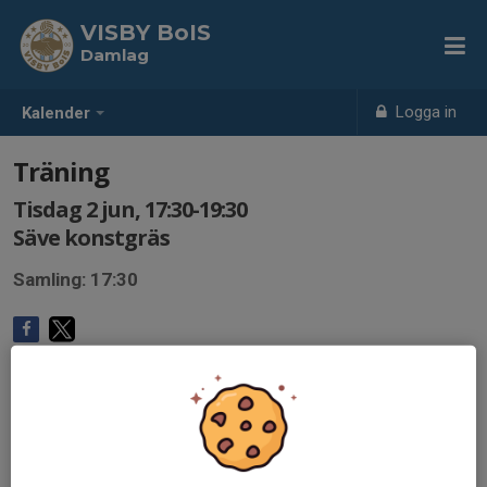
VISBY BoIS
Damlag
Logga in
Kalender
Träning
Tisdag 2 jun, 17:30-19:30
Säve konstgräs
Samling: 17:30