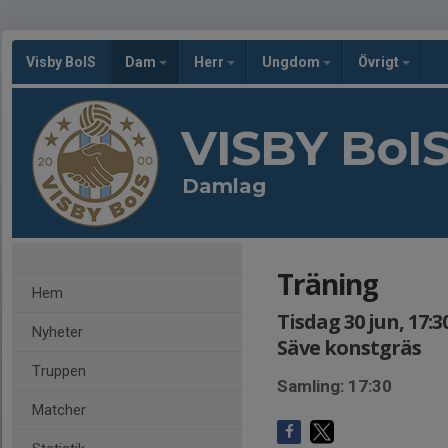
Visby BoIS
Dam
Herr
Ungdom
Övrigt
VISBY BoI
Damlag
Träning
Hem
Tisdag 30 jun, 17:3
Nyheter
Säve konstgräs
Truppen
Samling: 17:30
Matcher