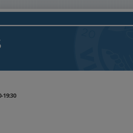
S
0-19:30