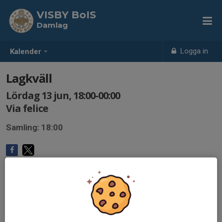
VISBY BoIS
Damlag
Logga in
Kalender
Lagkväll
Lördag 13 jun, 18:00-00:00
Via felice
Samling: 18:00