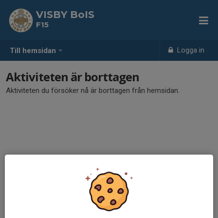
VISBY BoIS
F15
Logga in
Till hemsidan
Aktiviteten är borttagen
Aktiviteten du försöker nå är borttagen från hemsidan.