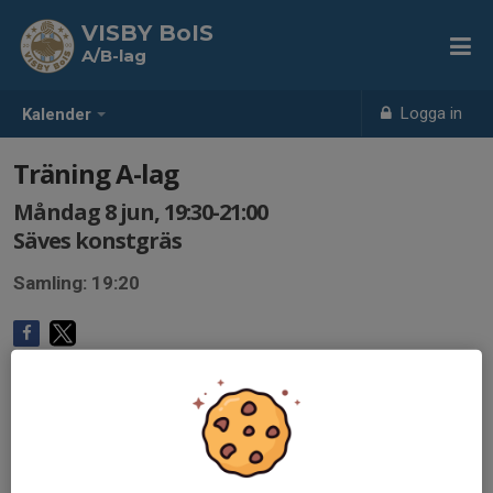
VISBY BoIS
A/B-lag
Logga in
Kalender
Träning A-lag
Måndag 8 jun, 19:30-21:00
Säves konstgräs
Samling: 19:20