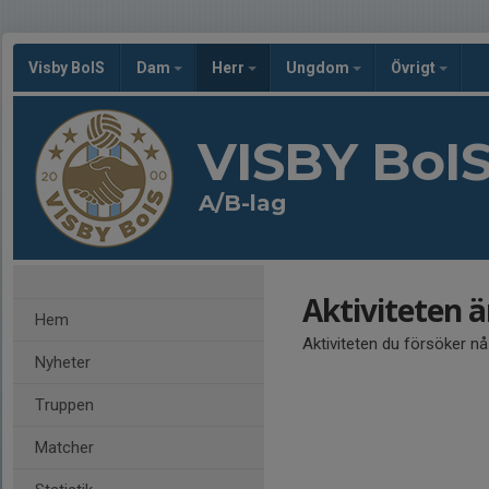
Visby BoIS
Dam
Herr
Ungdom
Övrigt
VISBY BoI
A/B-lag
Aktiviteten 
Hem
Aktiviteten du försöker n
Nyheter
Truppen
Matcher