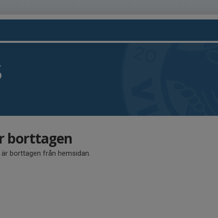
S
är borttagen
å är borttagen från hemsidan.