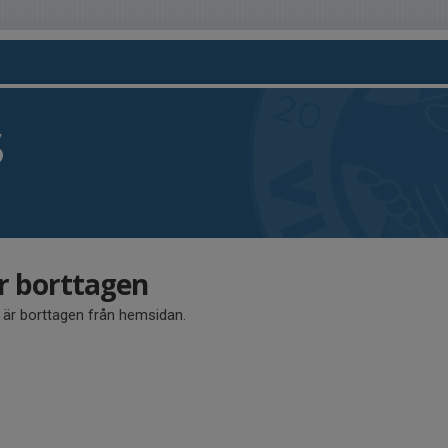
S
är borttagen
å är borttagen från hemsidan.