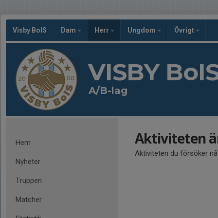
Visby BoIS
Dam
Herr
Ungdom
Övrigt
VISBY BoI
A/B-lag
Aktiviteten 
Hem
Aktiviteten du försöker n
Nyheter
Truppen
Matcher