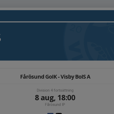
S
Fårösund GoIK - Visby BoIS A
Division 4 fortsättning
8 aug, 18:00
Fårösund IP