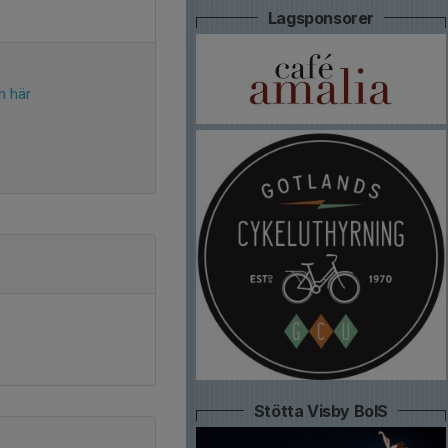
Lagsponsorer
n här
Stötta Visby BoIS