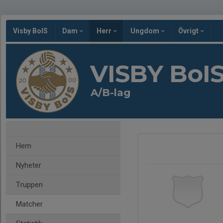
Visby BoIS
Dam
Herr
Ungdom
Övrigt
VISBY BoI
A/B-lag
Hem
Nyheter
Truppen
Matcher