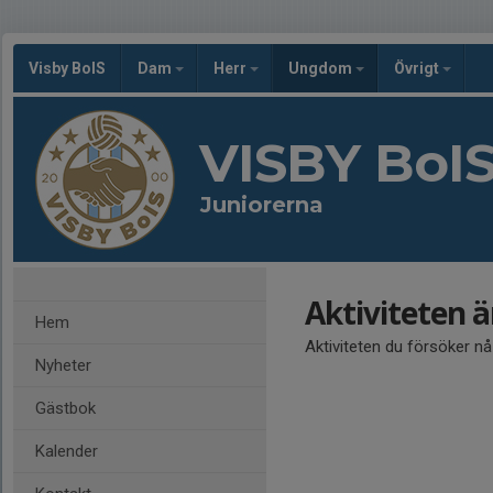
Visby BoIS
Dam
Herr
Ungdom
Övrigt
VISBY BoI
Juniorerna
Aktiviteten 
Hem
Aktiviteten du försöker n
Nyheter
Gästbok
Kalender