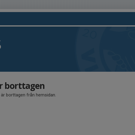
S
är borttagen
å är borttagen från hemsidan.