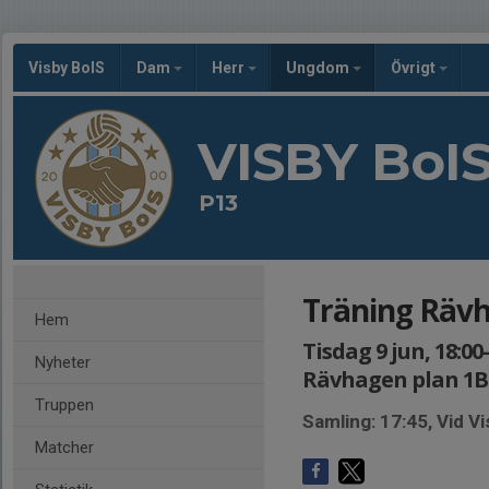
Visby BoIS
Dam
Herr
Ungdom
Övrigt
VISBY BoI
P13
Träning Räv
Hem
Tisdag 9 jun, 18:00
Nyheter
Rävhagen plan 1B
Truppen
Samling: 17:45, Vid 
Matcher