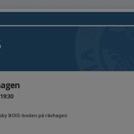
S
hagen
-19:30
Visby BOIS-boden på rävhagen