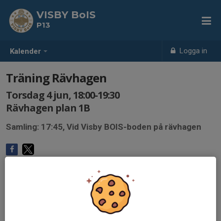
VISBY BoIS
P13
Logga in
Kalender
Träning Rävhagen
Torsdag 4 jun, 18:00-19:30
Rävhagen plan 1B
Samling: 17:45, Vid Visby BOIS-boden på rävhagen