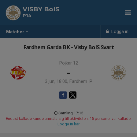
VISBY BoIS
P14
Logga in
Matcher
Fardhem Garda BK - Visby BoIS Svart
Pojkar 12
-
3 jun, 18:00, Fardhem IP
Samling 17:15
Endast kallade kunde anmäla sig till aktiviteten. 15 personer var kallade.
Logga in här