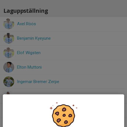
Laguppställning
Axel Röös
Benjamin Kyeyune
Elof Wigsten
Elton Muttoni
Ingemar Bremer Zerpe
James Hemmander
Malte Hemström
Omar Belkouche