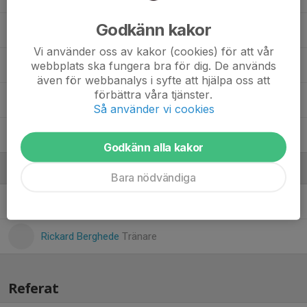
Godkänn kakor
Ossian Nilsson
Vi använder oss av kakor (cookies) för att vår
webbplats ska fungera bra för dig. De används
Qvintus Ringbom Ingelse
även för webbanalys i syfte att hjälpa oss att
förbättra våra tjänster.
Vidar Lindqvist
Så använder vi cookies
Viggo Sällström
Godkänn alla kakor
Ledare
Bara nödvändiga
David Muttoni Nedolugin
Tränare
Rickard Berghede
Tränare
Referat