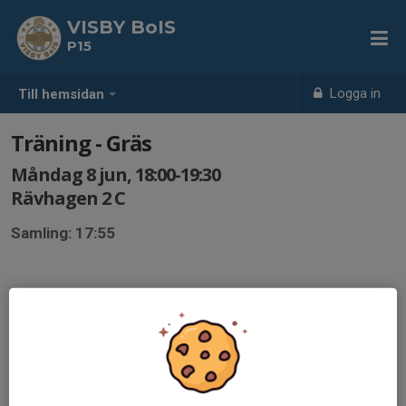
VISBY BoIS
P15
Logga in
Till hemsidan
Träning - Gräs
Måndag 8 jun, 18:00-19:30
Rävhagen 2 C
Samling: 17:55