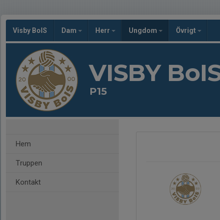
Visby BoIS
Dam
Herr
Ungdom
Övrigt
VISBY BoI
P15
Hem
Truppen
Kontakt