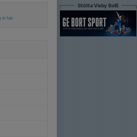
Stötta Visby BoIS
 in här