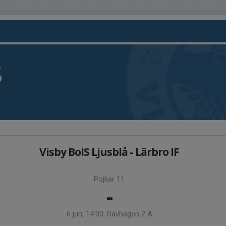
S
Visby BoIS Ljusblå - Lärbro IF
Pojkar 11
-
6 jun, 14:00, Rävhagen 2 A