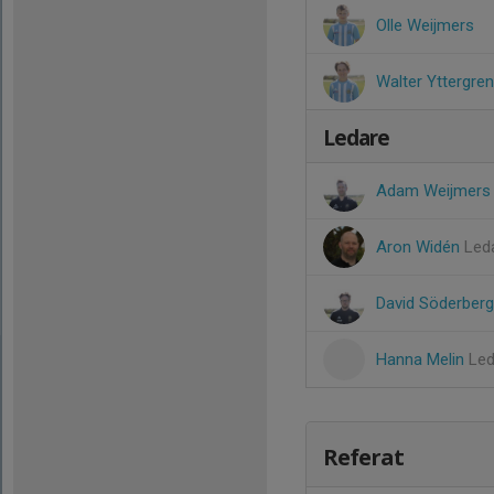
Olle Weijmers
Walter Yttergren
Ledare
Adam Weijmer
Aron Widén
Led
David Söderber
Hanna Melin
Led
Referat