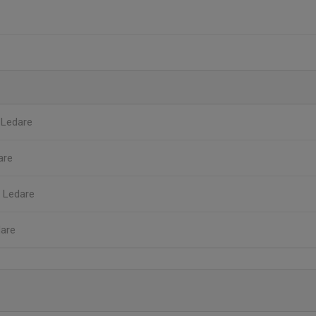
s
Ledare
are
g
Ledare
are