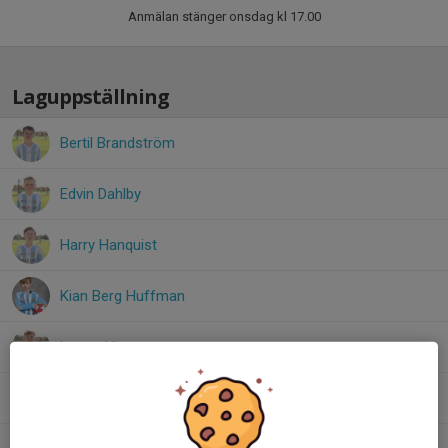
Anmälan stänger onsdag kl 17.00
Laguppställning
Bertil Brandström
Edvin Dahlby
Harry Hanquist
Kian Berg Huffman
Leeon Hjorter
Oskar Björkqvist