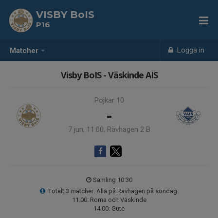
VISBY BoIS
P16
Logga in
Matcher
Visby BoIS - Väskinde AIS
Pojkar 10
-
7 jun, 11:00, Rävhagen 2 B
Samling 10:30
Totalt 3 matcher. Alla på Rävhagen på söndag.
11.00: Roma och Väskinde
14.00: Gute