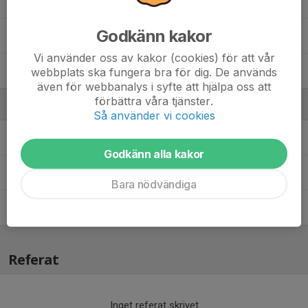
Oskar Röös
Godkänn kakor
Stive Meier
Vi använder oss av kakor (cookies) för att vår
William Berggren
webbplats ska fungera bra för dig. De används
även för webbanalys i syfte att hjälpa oss att
förbättra våra tjänster.
Ledare
Så använder vi cookies
Adam Gränefjord
Ledare
Godkänn alla kakor
Simon Berggren
Ledare
Bara nödvändiga
Tobias Röös
Ledare
Referat
Inget referat skrivet