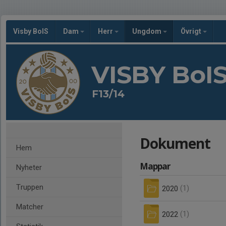
Visby BoIS
Dam
Herr
Ungdom
Övrigt
VISBY BoI
F13/14
Dokument
Hem
Mappar
Nyheter
Truppen
2020
(1)
Matcher
2022
(1)