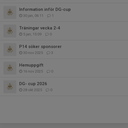
Information inför DG-cup
30 jan, 06:11
1
Träningar vecka 2-4
5 jan, 15:09
0
P14 söker sponsorer
30 nov 2025
3
Hemuppgift
16 nov 2025
0
DG- cup 2026
28 okt 2025
0