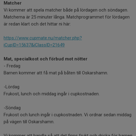
Matcher
Vi kommer att spela matcher både på lördagen och söndagen.
Matcherna är 25 minuter långa. Matchprogrammet för lördagen
är redan klart och det hittar ni här:
https://www.cupmate.nu/matcher.php?
iCupID=15637&iClassID=21649
Mat, specialkost och förbud mot nötter
- Fredag
Barnen kommer att få mat på båten till Oskarshamn.
-Lördag
Frukost, lunch och middag ingår i cupkostnaden.
-Söndag
Frukost och lunch ingår i cupkostnaden. Vi ordnar sedan middag
på vägen till Oskarshamn.
Vi kommer att handla så att det finns frukt och dricka för barnen