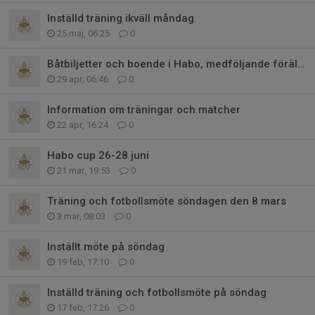
Inställd träning ikväll måndag
25 maj, 06:25
0
Båtbiljetter och boende i Habo, medföljande föräldrar
29 apr, 06:46
0
Information om träningar och matcher
22 apr, 16:24
0
Habo cup 26-28 juni
21 mar, 19:53
0
Träning och fotbollsmöte söndagen den 8 mars
3 mar, 08:03
0
Inställt möte på söndag
19 feb, 17:10
0
Inställd träning och fotbollsmöte på söndag
17 feb, 17:26
0