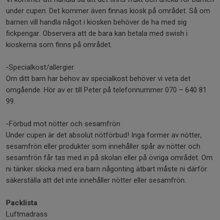
under cupen. Det kommer även finnas kiosk på området. Så om
barnen vill handla något i kiosken behöver de ha med sig
fickpengar. Observera att de bara kan betala med swish i
kioskerna som finns på området.
-Specialkost/allergier
Om ditt barn har behov av specialkost behöver vi veta det
omgående. Hör av er till Peter på telefonnummer 070 – 640 81
99.
-Förbud mot nötter och sesamfrön
Under cupen är det absolut nötförbud! Inga former av nötter,
sesamfrön eller produkter som innehåller spår av nötter och
sesamfrön får tas med in på skolan eller på övriga området. Om
ni tänker skicka med era barn någonting ätbart måste ni därför
säkerställa att det inte innehåller nötter eller sesamfrön.
Packlista
Luftmadrass