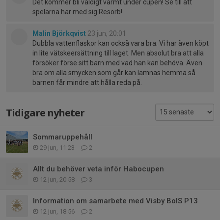
Det kommer bli väldigt varmt under cupen! Se till att
spelarna har med sig Resorb!
Malin Björkqvist
23 jun, 20:01
Dubbla vattenflaskor kan också vara bra. Vi har även köpt
in lite vätskeersättning till laget. Men absolut bra att alla
försöker förse sitt barn med vad han kan behöva. Även
bra om alla smycken som går kan lämnas hemma så
barnen får mindre att hålla reda på.
Tidigare nyheter
Sommaruppehåll
29 jun, 11:23
2
Allt du behöver veta inför Habocupen
12 jun, 20:58
3
Information om samarbete med Visby BoIS P13
12 jun, 18:56
2