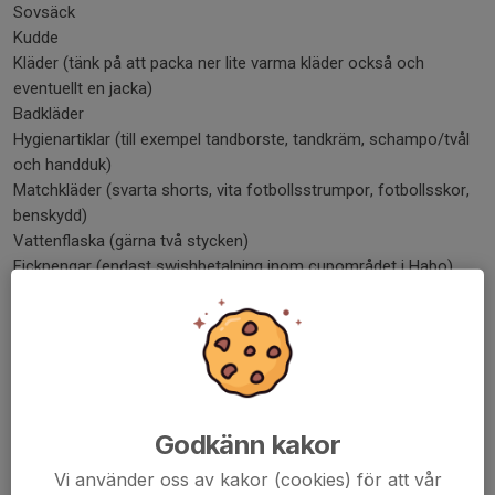
Sovsäck
Kudde
Kläder (tänk på att packa ner lite varma kläder också och
eventuellt en jacka)
Badkläder
Hygienartiklar (till exempel tandborste, tandkräm, schampo/tvål
och handduk)
Matchkläder (svarta shorts, vita fotbollsstrumpor, fotbollsskor,
benskydd)
Vattenflaska (gärna två stycken)
Fickpengar (endast swishbetalning inom cupområdet i Habo)
Mobil och laddare (frivilligt såklart)
Keps (kan vara bra att ha med)
Solskyddsfaktor
Tofflor och/eller gympaskor
Ryggsäck att bära sina saker i
Godkänn kakor
Hemresa - till Visby söndag 28 juni
Vi anländer med båten 00.20 (natten mellan söndag 28 juni och
Vi använder oss av kakor (cookies) för att vår