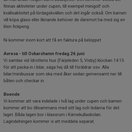
finnas aktiviteter under cupen, till exempel minigolf och
kvällsaktivitet på lördagskvällen och det ingår också. Om barnen
vill köpa glass eller liknande behöver de däremot ha med sig en
liten fickpeng.
Ni kommer inom kort att få en faktura på beloppet.
Avresa - till Oskarshamn fredag 26 juni
Vi samlas vid Idrottens hus (Färjeleden 5, Visby) klockan 14.15
för att packa in i bilar, säga hej då till föräldrar osv. Alla
bilar/minibussar som ska med åker sedan gemensamt ner till
båten och checkar in.
Boende
Vi kommer att vara indelade i två lag under cupen och barnen
kommer att bo tillsammans med sitt lag och ledarna för det
laget. Båda lagen bor i klassrum i Kärnekullaskolan.
Lagindelningen kommer vi att meddela separat.