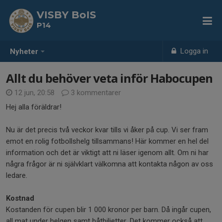
VISBY BoIS
P14
Logga in
Nyheter
Allt du behöver veta inför Habocupen
12 jun, 20:58
3 kommentarer
Hej alla föräldrar!
Nu är det precis två veckor kvar tills vi åker på cup. Vi ser fram
emot en rolig fotbollshelg tillsammans! Här kommer en hel del
information och det är viktigt att ni läser igenom allt. Om ni har
några frågor är ni självklart välkomna att kontakta någon av oss
ledare.
Kostnad
Kostanden för cupen blir 1 000 kronor per barn. Då ingår cupen,
all mat under helgen samt båtbiljetter. Det kommer också att