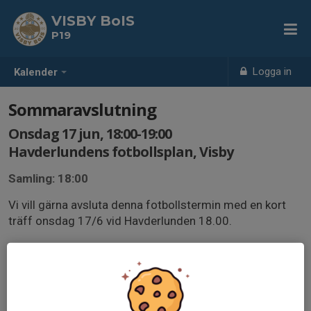
VISBY BoIS
P19
Logga in
Kalender
Sommaravslutning
Onsdag 17 jun, 18:00-19:00
Havderlundens fotbollsplan, Visby
Samling: 18:00
Vi vill gärna avsluta denna fotbollstermin med en kort
träff onsdag 17/6 vid Havderlunden 18.00.
Vi kör en kort föräldramatch, diplomutdelning och
barnen får en glass.
Har barnet allergi? Smsa Anna-Lotta 0737064797.