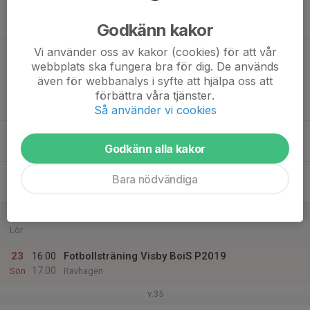
17
Godkänn kakor
Mån
Vi använder oss av kakor (cookies) för att vår
18
webbplats ska fungera bra för dig. De används
Tis
även för webbanalys i syfte att hjälpa oss att
19
förbättra våra tjänster.
Ons
Så använder vi cookies
20
Godkänn alla kakor
Tor
21
Bara nödvändiga
Fre
22
Lör
23
16:00
Fotbollsträning Visby BoiS P2019
17:00
Sön
Rävhagen
v.35