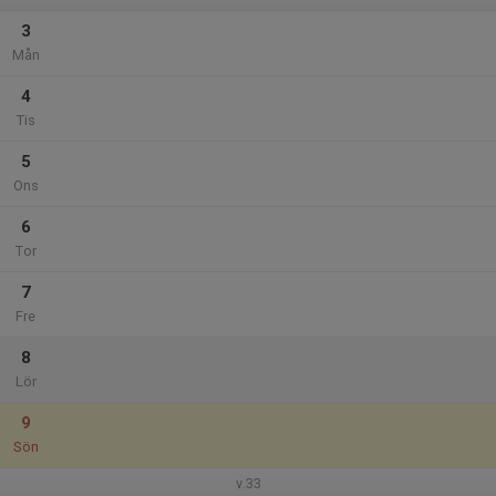
3
Mån
4
Tis
5
Ons
6
Tor
7
Fre
8
Lör
9
Sön
v.33