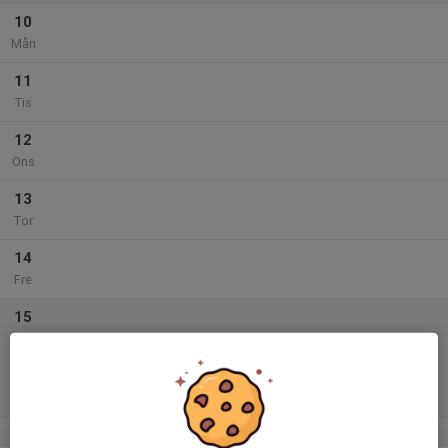
10
Mån
11
Tis
12
Ons
13
Tor
14
Fre
15
Lör
16
Sön
v.34