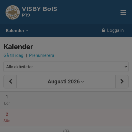
VISBY BoIS
P19
Logga in
Kalender
Kalender
Gå till idag
|
Prenumerera
Augusti 2026
1
Lör
2
Sön
v.32