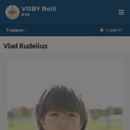
VISBY BoIS
P19
Logga in
Truppen
Vlad Rudelius