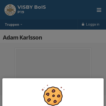
VISBY BoIS
P19
Logga in
Truppen
Adam Karlsson
Position
-