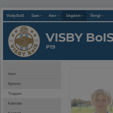
Visby BoIS
Dam
Herr
Ungdom
Övrigt
VISBY BoI
P19
Hem
Nyheter
Truppen
Kalender