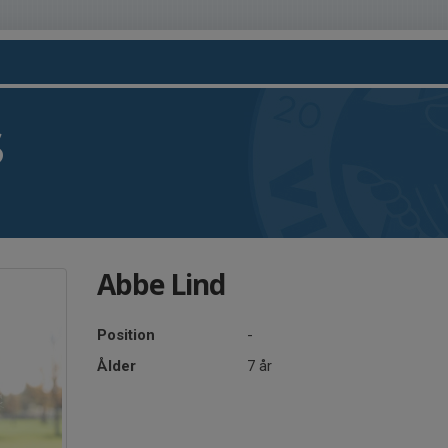
S
Abbe Lind
Position
-
Ålder
7 år