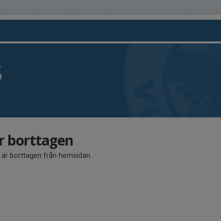
S
är borttagen
å är borttagen från hemsidan.