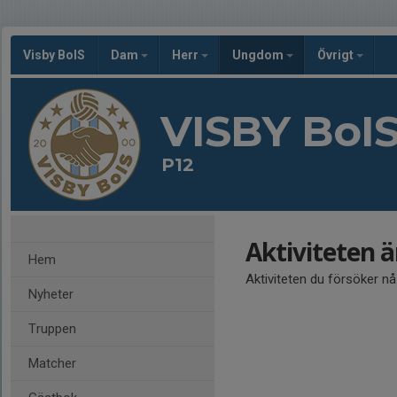
Visby BoIS
Dam
Herr
Ungdom
Övrigt
VISBY BoI
P12
Aktiviteten 
Hem
Aktiviteten du försöker n
Nyheter
Truppen
Matcher