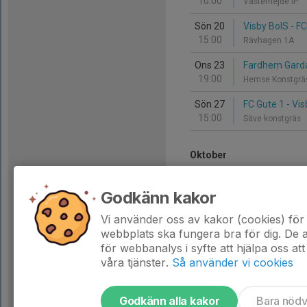
10:00
Västerhejde IP
Sön 20
Visby BoIS - F
15:00
Rävhagen 1A
Ons 23
Fardhem Garda
19:00
Hemse Konstgr
Sön 27
FC Gute 1 - Vi
15:00
Säve konstgräs
Oktober
Lör 3
IFK Visby 2 - V
Godkänn kakor
00:00
Västerhejde IP
Vi använder oss av kakor (cookies) för 
Sön 4
Visby BoIS - 
webbplats ska fungera bra för dig. De
10:00
Rävhagen 1A
för webbanalys i syfte att hjälpa oss att
våra tjänster.
Så använder vi cookies
Godkänn alla kakor
Bara nöd