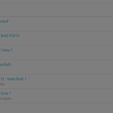
oma IF
y BoIS P2012
K Visby 1
sby BoIS
12 - Visby BoIS 1
splan
C Gute 1
Konstgräs