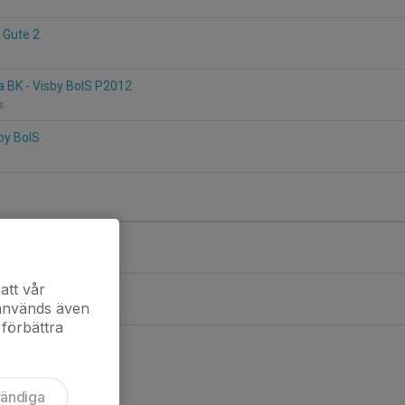
C Gute 2
 BK - Visby BoIS P2012
äs
sby BoIS
isby BoIS
att vår
Fardhem Garda BK
 används även
 förbättra
vändiga