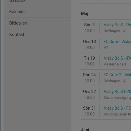
Gästbok
Kalender
Maj
Bildgalleri
Sön 3
Visby BoIS - R
10:00
Rävhagen 1A
Kontakt
Ons 13
FC Gute - Visb
19:00
A7
Tis 19
Visby BoIS - IF
19:00
Västerhejde IP
Sön 24
FC Gute 2 - Vi
10:00
Rävhagen 1A
Ons 27
Visby BoIS P20
18:30
Säves konstgrä
Sön 31
Visby BoIS - F
10:00
Visborgsvallen 
Juni