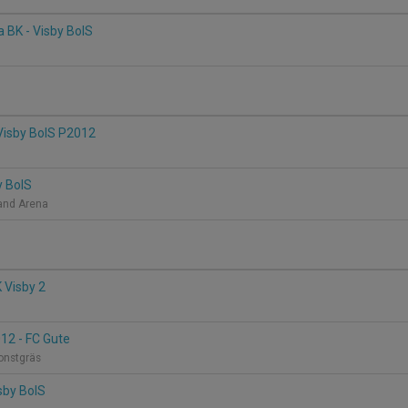
 BK - Visby BoIS
 Visby BoIS P2012
y BoIS
land Arena
K Visby 2
12 - FC Gute
Konstgräs
isby BoIS