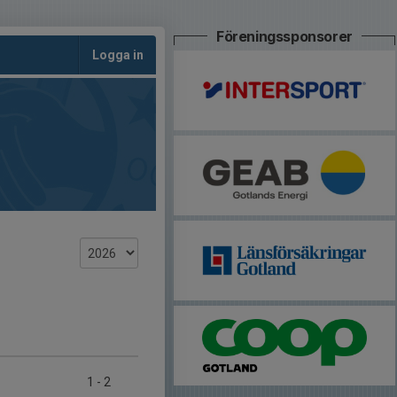
Föreningssponsorer
Logga in
1
-
2