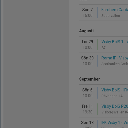
Sön 7
Fardhem Garda
16:00
Sudervallen
Augusti
Lör 29
Visby BoIS 1 -
10:00
A7
Sön 30
Roma IF - Visb
10:00
Sparbanken Got
September
Sön 6
Visby BoIS - IF
10:00
Rävhagen 1A
Fre 11
Visby BoIS P20
19:30
Visborgsvallen 
Sön 13
IFK Visby 1 - V