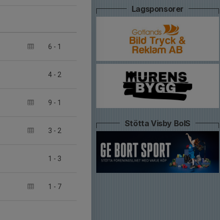
Lagsponsorer
6
-
1
4
-
2
9
-
1
Stötta Visby BoIS
3
-
2
1
-
3
1
-
7