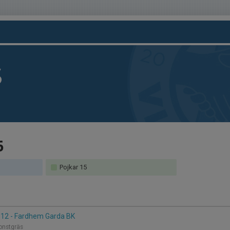
S
6
Pojkar 15
012 - Fardhem Garda BK
Konstgräs