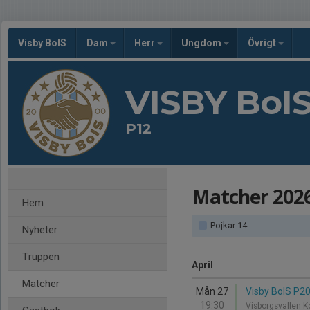
Visby BoIS
Dam
Herr
Ungdom
Övrigt
VISBY BoI
P12
Matcher 202
Hem
Pojkar 14
Nyheter
Truppen
April
Matcher
Mån 27
Visby BoIS P2
19:30
Visborgsvallen 