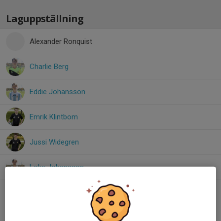
Laguppställning
Alexander Ronquist
Charlie Berg
Eddie Johansson
Emrik Klintbom
Jussi Widegren
Loke Johansson
Nils Eliasson
Oliver Pettersson