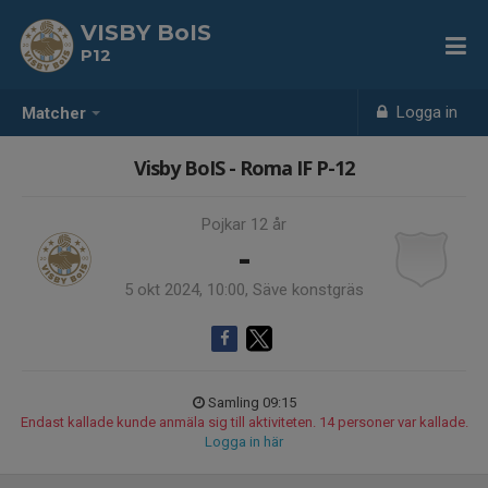
VISBY BoIS
P12
Logga in
Matcher
Visby BoIS - Roma IF P-12
Pojkar 12 år
-
5 okt 2024, 10:00, Säve konstgräs
Samling 09:15
Endast kallade kunde anmäla sig till aktiviteten. 14 personer var kallade.
Logga in här