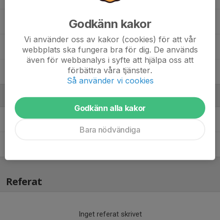
Godkänn kakor
Sixten Swahn
Vi använder oss av kakor (cookies) för att vår
Teo Malmborg
webbplats ska fungera bra för dig. De används
även för webbanalys i syfte att hjälpa oss att
förbättra våra tjänster.
William Jacobsson
Så använder vi cookies
Ledare
Godkänn alla kakor
Patrik Widegren
Huvudtränare
Bara nödvändiga
Per Nilsson
Lagledare
Referat
Inget referat skrivet