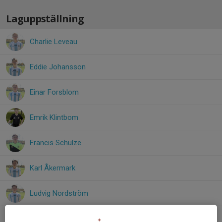
Laguppställning
Charlie Leveau
Eddie Johansson
Einar Forsblom
Emrik Klintbom
Francis Schulze
Karl Åkermark
Ludvig Nordström
Nils Eliasson