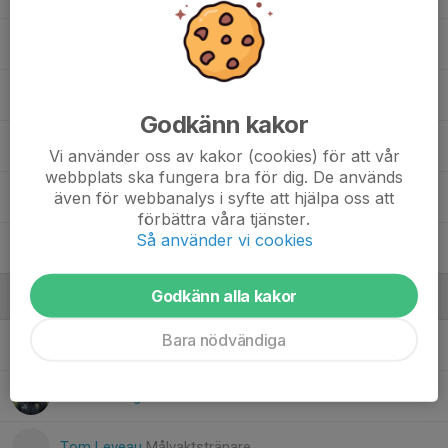
Nils Kalström
Oliver Pettersson
Godkänn kakor
Olle Dahlgren
Vi använder oss av kakor (cookies) för att vår
webbplats ska fungera bra för dig. De används
även för webbanalys i syfte att hjälpa oss att
Sixten Swahn
förbättra våra tjänster.
Så använder vi cookies
William Jacobsson
Godkänn alla kakor
Ledare
Bara nödvändiga
Mattias Forsblom
Tränare/Målvaktstränare
Patrik Widegren
Huvudtränare
Tom Leveau
Målvaktstränare