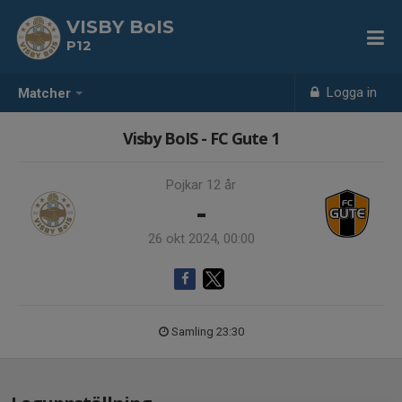
VISBY BoIS
P12
Logga in
Matcher
Visby BoIS - FC Gute 1
Pojkar 12 år
-
26 okt 2024, 00:00
Samling 23:30