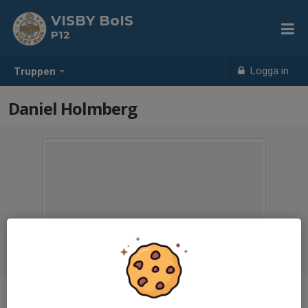
VISBY BoIS
P12
Logga in
Truppen
Daniel Holmberg
Titel
Huvudtränare