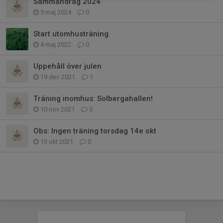
Sammandrag 2024
5 maj 2024
0
Start utomhusträning
4 maj 2022
0
Uppehåll över julen
19 dec 2021
1
Träning inomhus: Solbergahallen!
10 nov 2021
0
Obs: Ingen träning torsdag 14e okt
13 okt 2021
0