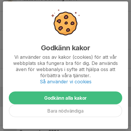
21 sep 2025
0
Lagindelning för sammandraget 20/9 vid Rävhagen
19 sep 2025
0
Kioskschema 31/5
30 maj 2025
6
Godkänn kakor
Tider för utomhusträning!
Vi använder oss av kakor (cookies) för att vår
24 apr 2025
4
webbplats ska fungera bra för dig. De används
även för webbanalys i syfte att hjälpa oss att
Start för sammandrag & matcher!
förbättra våra tjänster.
Så använder vi cookies
24 apr 2025
0
Träning imorgon onsdag inställd
Godkänn alla kakor
22 apr 2025
0
Bara nödvändiga
Träning imorgon onsdag inställd
22 apr 2025
0