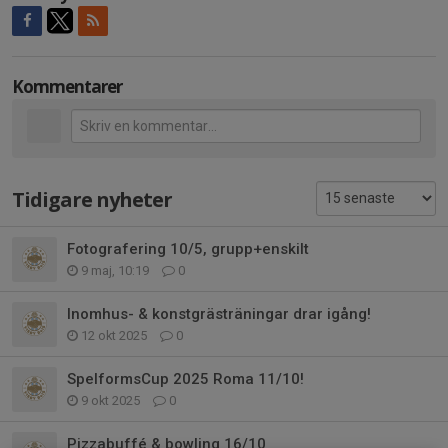
Kommentarer
Tidigare nyheter
Fotografering 10/5, grupp+enskilt
9 maj, 10:19
0
Inomhus- & konstgrästräningar drar igång!
12 okt 2025
0
SpelformsCup 2025 Roma 11/10!
9 okt 2025
0
Pizzabuffé & bowling 16/10