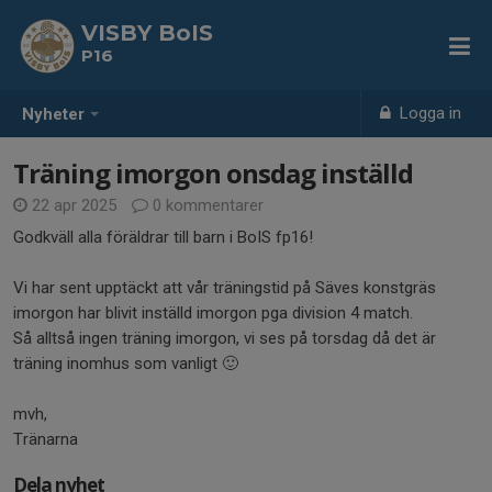
VISBY BoIS
P16
Logga in
Nyheter
Träning imorgon onsdag inställd
22 apr 2025
0 kommentarer
Godkväll alla föräldrar till barn i BoIS fp16!
Vi har sent upptäckt att vår träningstid på Säves konstgräs
imorgon har blivit inställd imorgon pga division 4 match.
Så alltså ingen träning imorgon, vi ses på torsdag då det är
träning inomhus som vanligt 🙂
mvh,
Tränarna
Dela nyhet