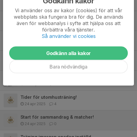
Godkänn kakor
12 okt 2025
0
Vi använder oss av kakor (cookies) för att vår
webbplats ska fungera bra för dig. De används
SpelformsCup 2025 Roma 11/10!
även för webbanalys i syfte att hjälpa oss att
9 okt 2025
0
förbättra våra tjänster.
Så använder vi cookies
Pizzabuffé & bowling 16/10
21 sep 2025
0
Godkänn alla kakor
Lagindelning för sammandraget 20/9 vid Rävhagen
19 sep 2025
0
Bara nödvändiga
Kioskschema 31/5
30 maj 2025
6
Tider för utomhusträning!
24 apr 2025
4
Start för sammandrag & matcher!
24 apr 2025
0
Träning imorgon onsdag inställd