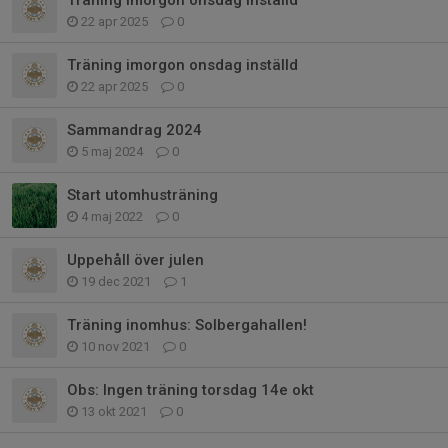
22 apr 2025
0
Träning imorgon onsdag inställd
22 apr 2025
0
Sammandrag 2024
5 maj 2024
0
Start utomhusträning
4 maj 2022
0
Uppehåll över julen
19 dec 2021
1
Träning inomhus: Solbergahallen!
10 nov 2021
0
Obs: Ingen träning torsdag 14e okt
13 okt 2021
0