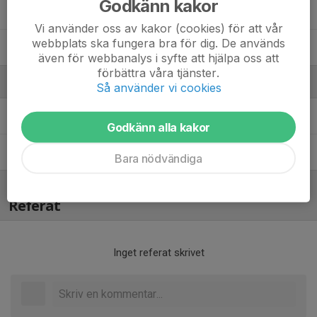
Godkänn kakor
Sixten Swahn
Vi använder oss av kakor (cookies) för att vår
webbplats ska fungera bra för dig. De används
Teo Malmborg
även för webbanalys i syfte att hjälpa oss att
förbättra våra tjänster.
Ledare
Så använder vi cookies
Daniel Holmberg
Huvudtränare
Godkänn alla kakor
Per Nilsson
Lagledare
Bara nödvändiga
Referat
Inget referat skrivet