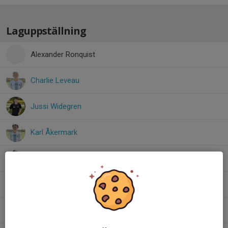
Laguppställning
Alexander Ronquist
Charlie Leveau
Jussi Widegren
Karl Åkermark
Loke Johansson
Nils Eliasson
Oliver Pettersson