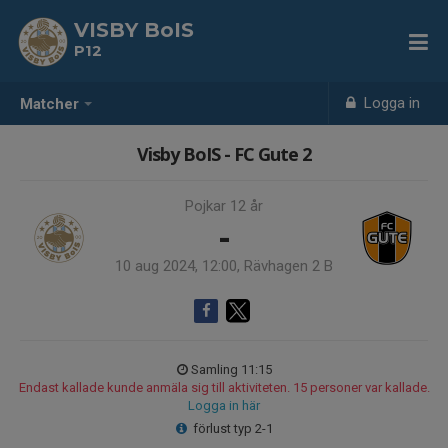
VISBY BoIS
P12
Logga in
Matcher
Visby BoIS - FC Gute 2
Pojkar 12 år
-
10 aug 2024, 12:00, Rävhagen 2 B
Samling 11:15
Endast kallade kunde anmäla sig till aktiviteten. 15 personer var kallade.
Logga in här
förlust typ 2-1