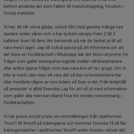
behövt använda det som faktor till matchuttagning, förutom i
första matchen.
Vi har, till vår stora glädje, också fått med ganska många nya
spelare under våren och vi har lyckats skrapa fram 2 till 3
kallelser även till dem, lite beroende på när de tackat ja till att
vara med i laget. Jag vill också passa på att informera om att
det finns en föräldrachatt i Whatsapp där det finns utrymme för
frågor som gäller exempelvis logistik mellan vårdnadshavare
eller andra öppna frågor som kan vara bra att ta i grupp. Om ni
inte är med i den men vill vara det så kan ni kommentera här
eller meddela någon av oss ledare så fixar vi det. Från ledarhåll
så använder vi alltid Svenska Lag för att nå ut med information
som gäller alla men kan ibland föra lite mindre resonemang i
föräldrachatten.
Vi har precis börjat prata om omställningen från spelformen
7mot7 till 9mot9 på träningarna och kommer försöka få till fler
träningsmatcher i spelformen 9mot9 under hösten, utöver det