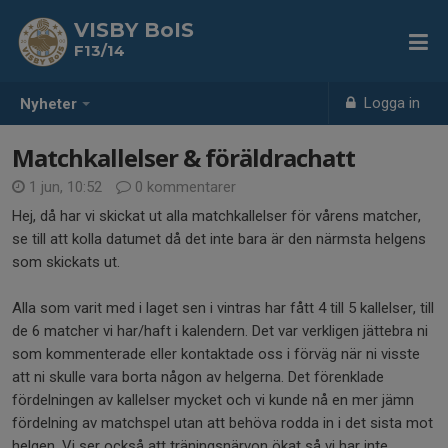
VISBY BoIS
F13/14
Logga in
Nyheter
Matchkallelser & föräldrachatt
1 jun, 10:52
0 kommentarer
Hej, då har vi skickat ut alla matchkallelser för vårens matcher,
se till att kolla datumet då det inte bara är den närmsta helgens
som skickats ut.
Alla som varit med i laget sen i vintras har fått 4 till 5 kallelser, till
de 6 matcher vi har/haft i kalendern. Det var verkligen jättebra ni
som kommenterade eller kontaktade oss i förväg när ni visste
att ni skulle vara borta någon av helgerna. Det förenklade
fördelningen av kallelser mycket och vi kunde nå en mer jämn
fördelning av matchspel utan att behöva rodda in i det sista mot
helgen. Vi ser också att träningsnärvon ökat så vi har inte