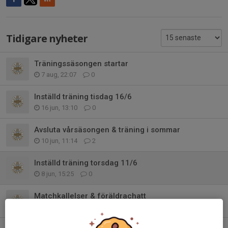
Tidigare nyheter
Träningssäsongen startar
7 aug, 22:07
0
Inställd träning tisdag 16/6
16 jun, 13:10
0
Avsluta vårsäsongen & träning i sommar
10 jun, 11:14
2
Inställd träning torsdag 11/6
8 jun, 15:25
0
Matchkallelser & föräldrachatt
1 jun, 10:52
0