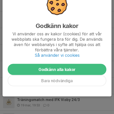
Olämpligt uppträdande
17 maj, 14:06
2
Tre regler att tänka på hemma innan träning & match
11 maj, 10:59
0
Godkänn kakor
Vi använder oss av kakor (cookies) för att vår
Seriespel matchsäsongen 2026
webbplats ska fungera bra för dig. De används
28 apr, 20:49
0
även för webbanalys i syfte att hjälpa oss att
förbättra våra tjänster.
Träningstider vår, sommar & höst 2026
Så använder vi cookies
16 apr, 09:01
0
Sista träningen på vintersäsongen
Godkänn alla kakor
29 mar, 12:28
1
Bara nödvändiga
GFF spelarutbildning (F-2013)
26 mar, 16:46
1
Träningsmatch med IFK Visby 24/3
19 mar, 19:53
0