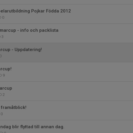
Spelarutbildning Pojkar Födda 2012
0
marcup - info och packlista
3
cup - Uppdatering!
0
rcup!
9
arcup
2
framåtblick!
0
ag blir flyttad till annan dag.