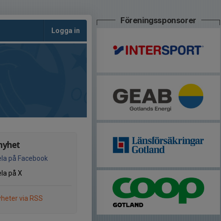
Föreningssponsorer
Logga in
nyhet
la på Facebook
la på X
heter via RSS