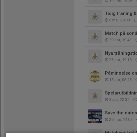
14 maj, 19:54
Tidig träning 
6 maj, 20:33
Match på sönda
29 apr, 19:43
Nya träningsti
26 apr, 19:18
Påminnelse om
15 apr, 08:45
Spelarutbildni
8 apr, 22:35
Save the dates
29 mar, 14:07
Matchspel på S