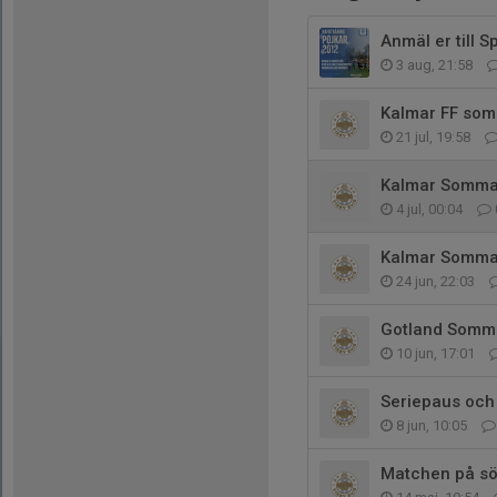
Anmäl er till 
3 aug, 21:58
Kalmar FF som
21 jul, 19:58
Kalmar Sommar
4 jul, 00:04
Kalmar Somma
24 jun, 22:03
Gotland Somm
10 jun, 17:01
Seriepaus och 
8 jun, 10:05
Matchen på sönd