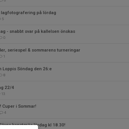
0
& lagfotografering på lördag
5
g - snabbt svar på kallelsen önskas
0
der, seriespel & sommarens turneringar
1
 Loppis Söndag den 26:e
8
ng 22/4
13
! Cuper i Sommar!
4
äves konstgräs lördag kl 18.30!