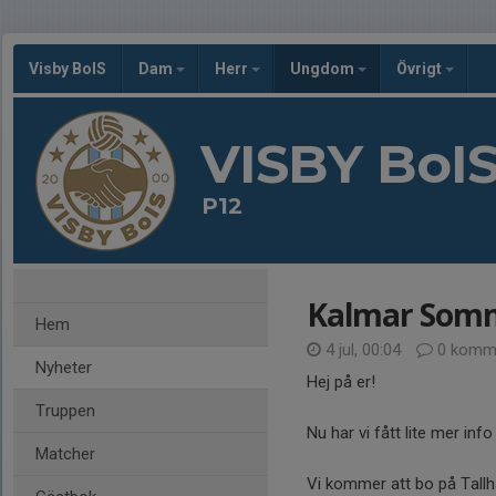
Visby BoIS
Dam
Herr
Ungdom
Övrigt
VISBY BoI
P12
Kalmar Somm
Hem
4 jul, 00:04
0 komme
Nyheter
Hej på er!
Truppen
Nu har vi fått lite mer inf
Matcher
Vi kommer att bo på Tallha