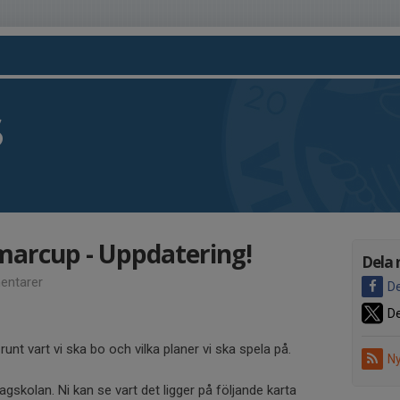
S
arcup - Uppdatering!
Dela 
ntarer
De
De
o runt vart vi ska bo och vilka planer vi ska spela på.
Ny
gskolan. Ni kan se vart det ligger på följande karta