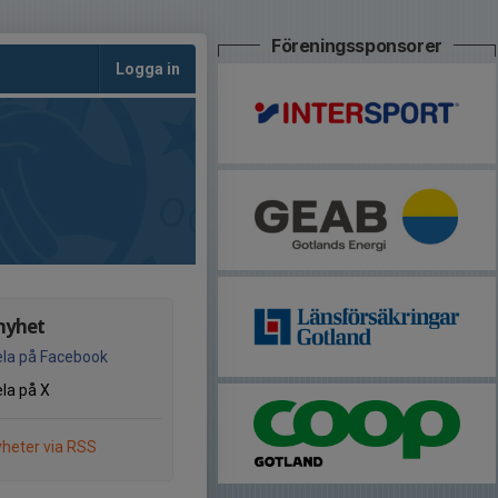
Föreningssponsorer
Logga in
nyhet
la på Facebook
la på X
heter via RSS