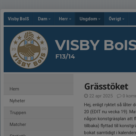
Visby BoIS
Dam
Herr
Ungdom
Övrigt
VISBY BoI
F13/14
Grässtöket
Hem
22 apr 2025
0 kom
Nyheter
Hej, enligt ryktet så låter
20 (EDIT nu vecka 19). Mat
Truppen
någon konstgräsplan att fl
Matcher
tillbaka) flyttad till kons
bokat samtidigt i kalender