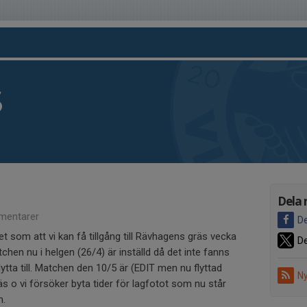
S
Dela 
mentarer
De
 det som att vi kan få tillgång till Rävhagens gräs vecka
De
chen nu i helgen (26/4) är inställd då det inte fanns
ytta till. Matchen den 10/5 är (EDIT men nu flyttad
Ny
tgräs o vi försöker byta tider för lagfotot som nu står
n.