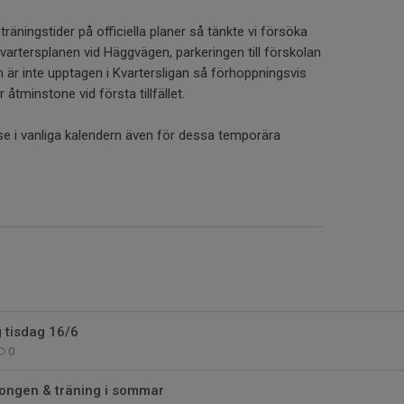
träningstider på officiella planer så tänkte vi försöka
vartersplanen vid Häggvägen, parkeringen till förskolan
är inte upptagen i Kvartersligan så förhoppningsvis
r åtminstone vid första tillfället.
e i vanliga kalendern även för dessa temporära
g tisdag 16/6
0
songen & träning i sommar