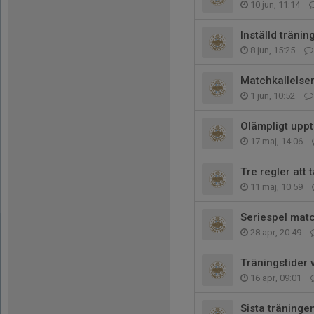
10 jun, 11:14
Inställd tränin
8 jun, 15:25
Matchkallelser
1 jun, 10:52
Olämpligt upp
17 maj, 14:06
Tre regler att
11 maj, 10:59
Seriespel mat
28 apr, 20:49
Träningstider 
16 apr, 09:01
Sista träninge