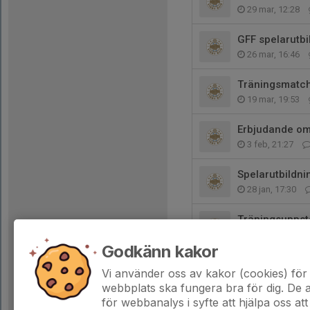
29 mar, 12:28
GFF spelarutbi
26 mar, 16:46
Träningsmatch
19 mar, 19:53
Erbjudande om 
3 feb, 21:27
Spelarutbildn
28 jan, 17:30
Träningsuppsta
16 jan, 21:47
Godkänn kakor
Vinteruppehåll
Vi använder oss av kakor (cookies) för 
4 dec 2025
webbplats ska fungera bra för dig. De
för webbanalys i syfte att hjälpa oss att