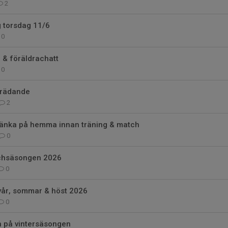
2
g torsdag 11/6
0
 & föräldrachatt
0
trädande
2
 tänka på hemma innan träning & match
0
chsäsongen 2026
0
vår, sommar & höst 2026
0
n på vintersäsongen