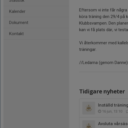
Statistik
Eftersom vi inte får några 
Kalender
köra träning den 29/4 på k
Dokument
Klubbsvampen. Den planen 
kan vi få plats där, vi testa
Kontakt
Vi återkommer med kallels
träningar.
//Ledarna (genom Danne)
Tidigare nyheter
Inställd tränin
16 jun, 13:10
Avsluta vårsä