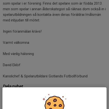
som spelar i er förening. Finns det spelare som är födda 2013
men som spelar i annan ålderskategori så räknas dom också in i
spelarutbildningen så kontakta även deras föräldrar/målsmän
med inbjudan till mötet.
Ingen föranmälan krävs!
Varmt välkomna
Med vänlig hälsning
David Eklöf
Kanslichef & Spelarutbildare Gotlands Fotbollförbund
Dela nyhet