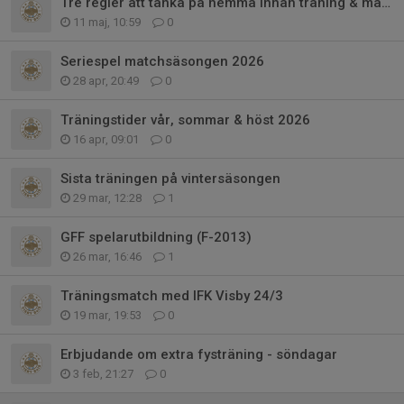
Tre regler att tänka på hemma innan träning & match
11 maj, 10:59
0
Seriespel matchsäsongen 2026
28 apr, 20:49
0
Träningstider vår, sommar & höst 2026
16 apr, 09:01
0
Sista träningen på vintersäsongen
29 mar, 12:28
1
GFF spelarutbildning (F-2013)
26 mar, 16:46
1
Träningsmatch med IFK Visby 24/3
19 mar, 19:53
0
Erbjudande om extra fysträning - söndagar
3 feb, 21:27
0