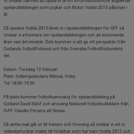
Vi önskar härmed att bjuda in till ett informationsmöte angående
spelarutbildningen som pojkar och flickor födda 2013 påbörjar i
år.
Då spelare födda 2013 kliver in i spelarutbildningen för GFF så
önskar vi informera om spelarutbildningen och de kommande
åren vad det innebär. Dels kommer vi att ge ett perspektiv från
Gotlands fotbollförbund och från Svenska Fotbollförbundets
del.
Datum: Torsdag 12 februari
Plats: Solbergaskolans Matsal, Visby
Tid: 18:00-19:30
På plats kommer fotbollsansvarig för spelarutbildning på
Gotland David Eklöf och ansvarig Nationell fotbollsutbildare från
SvFF Claudio Peryera att finnas.
Då detta mail går ut till tränare och förening så önskar vi att ni
vidarebefordrar mailet till föräldrar som har barn födda 2013 och