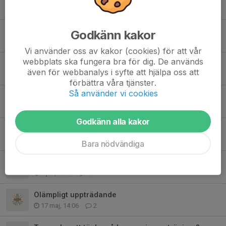
Tidigare nyheter
Träningssäsongen startar
Godkänn kakor
Igår, 22:07
0
Vi använder oss av kakor (cookies) för att vår
webbplats ska fungera bra för dig. De används
Inställd träning tisdag 16/6
även för webbanalys i syfte att hjälpa oss att
16 jun, 13:10
0
förbättra våra tjänster.
Så använder vi cookies
Avsluta vårsäsongen & träning i sommar
10 jun, 11:14
2
Godkänn alla kakor
Inställd träning torsdag 11/6
8 jun, 15:25
0
Bara nödvändiga
Matchkallelser & föräldrachatt
1 jun, 10:52
0
Olämpligt uppträdande
17 maj, 14:06
2