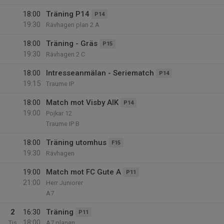
18:00
Träning P14
P14
19:30
Rävhagen plan 2 A
18:00
Träning - Gräs
P15
19:30
Rävhagen 2 C
18:00
Intresseanmälan - Seriematch
P14
19:15
Traume IP
18:00
Match mot Visby AIK
P14
19:00
Pojkar 12
Traume IP B
18:00
Träning utomhus
F15
19:30
Rävhagen
19:00
Match mot FC Gute A
P11
21:00
Herr Juniorer
A7
2
16:30
Träning
P11
18:00
Tis
A7 planen