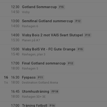
12:30
Gotland Sommarcup
F15
14:50
Visby
13:00
Semifinal Gotland summercup
P12
14:00
Rävhagen 6
14:00
Visby Bois 2 mot VAIS Svart Slutspel
P13
15:30
Planen på A7
15:00
Visby BoIS Vit - FC Gute Orange
P15
15:40
Rävhagen, plan 3
17:00
Final Gotland sommarcup
P12
18:00
Rävhagen 5
16
16:30
Fyspass
P11
18:00
Tis
Destination Gotland Arena
16:45
Utomhusträning
FP18
18:00
Rävhagen 3D+ 3E
17:00
Träning fotboll
P16