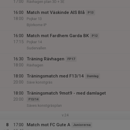
17:00
Rävhagen plan 3D + 3E
16:00
Match mot Väskinde AIS Blå
P13
18:00
Pojkar 13
Björkome IP
16:00
Match mot Fardhem Garda BK
P12
17:15
Pojkar 14
Sudervallen
16:30
Träning Rävhagen
FP17
18:00
Rävhagen
18:00
Träningsmatch med F13/14
Damlag
20:00
Säve konstgräs
18:00
Träningsmatch 9mot9 - med damlaget
20:00
F13/14
Säves konstgräsplan
v.24
8
17:00
Match mot FC Gute A
Juniorerna