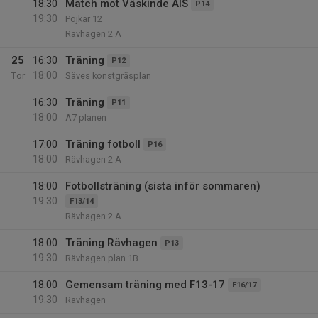
18:30
Match mot Väskinde AIS
P14
19:30
Pojkar 12
Rävhagen 2 A
25
16:30
Träning
P12
18:00
Tor
Säves konstgräsplan
16:30
Träning
P11
18:00
A7 planen
17:00
Träning fotboll
P16
18:00
Rävhagen 2 A
18:00
Fotbollsträning (sista inför sommaren)
19:30
F13/14
Rävhagen 2 A
18:00
Träning Rävhagen
P13
19:30
Rävhagen plan 1B
18:00
Gemensam träning med F13-17
F16/17
19:30
Rävhagen