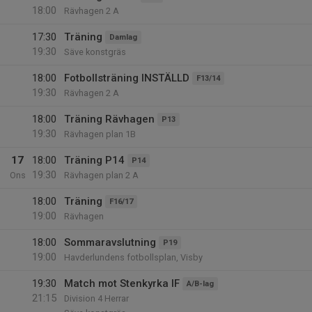
18:00
Rävhagen 2 A
17:30
Träning
Damlag
19:30
Säve konstgräs
18:00
Fotbollsträning INSTÄLLD
F13/14
19:30
Rävhagen 2 A
18:00
Träning Rävhagen
P13
19:30
Rävhagen plan 1B
17
18:00
Träning P14
P14
19:30
Ons
Rävhagen plan 2 A
18:00
Träning
F16/17
19:00
Rävhagen
18:00
Sommaravslutning
P19
19:00
Havderlundens fotbollsplan, Visby
19:30
Match mot Stenkyrka IF
A/B-lag
21:15
Division 4 Herrar