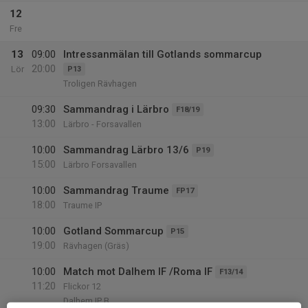
12
Fre
13
09:00
Intressanmälan till Gotlands sommarcup
20:00
Lör
P13
Troligen Rävhagen
09:30
Sammandrag i Lärbro
F18/19
13:00
Lärbro - Forsavallen
10:00
Sammandrag Lärbro 13/6
P19
15:00
Lärbro Forsavallen
10:00
Sammandrag Traume
FP17
18:00
Traume IP
10:00
Gotland Sommarcup
P15
19:00
Rävhagen (Gräs)
10:00
Match mot Dalhem IF /Roma IF
F13/14
11:20
Flickor 12
Dalhem IP B