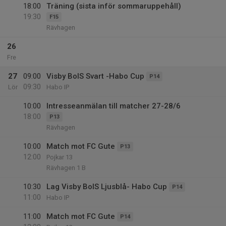
18:00
Träning (sista inför sommaruppehåll)
19:30
F15
Rävhagen
26
Fre
27
09:00
Visby BoIS Svart -Habo Cup
P14
09:30
Lör
Habo IP
10:00
Intresseanmälan till matcher 27-28/6
18:00
P13
Rävhagen
10:00
Match mot FC Gute
P13
12:00
Pojkar 13
Rävhagen 1 B
10:30
Lag Visby BoIS Ljusblå- Habo Cup
P14
11:00
Habo IP
11:00
Match mot FC Gute
P14