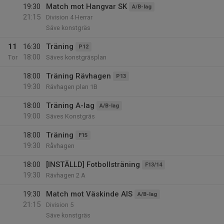
19:30
Match mot Hangvar SK
A/B-lag
21:15
Division 4 Herrar
Säve konstgräs
11
16:30
Träning
P12
18:00
Tor
Säves konstgräsplan
18:00
Träning Rävhagen
P13
19:30
Rävhagen plan 1B
18:00
Träning A-lag
A/B-lag
19:00
Säves Konstgräs
18:00
Träning
F15
19:30
Råvhagen
18:00
[INSTÄLLD] Fotbollsträning
F13/14
19:30
Rävhagen 2 A
19:30
Match mot Väskinde AIS
A/B-lag
21:15
Division 5
Säve konstgräs