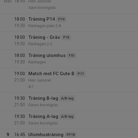
18:45
Mån
Herr Juniorer
Säve konstgräs
18:00
Träning P14
P14
19:30
Rävhagen plan 2 A
18:00
Träning - Gräs
P15
19:30
Rävhagen 2 C
18:00
Träning utomhus
F15
19:30
Rävhagen
19:00
Match mot FC Gute B
P11
21:00
Herr Juniorer
A7
19:30
Träning B-lag
A/B-lag
21:00
Säves konstgräs
19:30
Träning A-lag
A/B-lag
21:00
Säves konstgräs
9
16:45
Utomhusträning
FP18