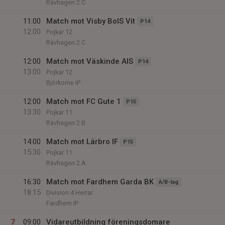
Rävhagen 2 C
11:00
Match mot Visby BoIS Vit
P14
12:00
Pojkar 12
Rävhagen 2 C
12:00
Match mot Väskinde AIS
P14
13:00
Pojkar 12
Björkome IP
12:00
Match mot FC Gute 1
P15
13:30
Pojkar 11
Rävhagen 2 B
14:00
Match mot Lärbro IF
P15
15:30
Pojkar 11
Rävhagen 2 A
16:30
Match mot Fardhem Garda BK
A/B-lag
18:15
Division 4 Herrar
Fardhem IP
7
09:00
Vidareutbildning föreningsdomare