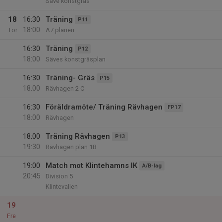
Säve konstgräs
18
16:30
Träning
P11
18:00
Tor
A7 planen
16:30
Träning
P12
18:00
Säves konstgräsplan
16:30
Träning- Gräs
P15
18:00
Rävhagen 2 C
16:30
Föräldramöte/ Träning Rävhagen
FP17
18:00
Rävhagen
18:00
Träning Rävhagen
P13
19:30
Rävhagen plan 1B
19:00
Match mot Klintehamns IK
A/B-lag
20:45
Division 5
Klintevallen
19
Fre