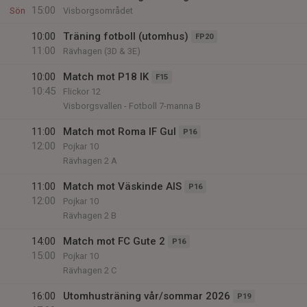
15:00
Sön
Visborgsområdet
10:00
Träning fotboll (utomhus)
FP20
11:00
Rävhagen (3D & 3E)
10:00
Match mot P18 IK
F15
10:45
Flickor 12
Visborgsvallen - Fotboll 7-manna B
11:00
Match mot Roma IF Gul
P16
12:00
Pojkar 10
Rävhagen 2 A
11:00
Match mot Väskinde AIS
P16
12:00
Pojkar 10
Rävhagen 2 B
14:00
Match mot FC Gute 2
P16
15:00
Pojkar 10
Rävhagen 2 C
16:00
Utomhusträning vår/sommar 2026
P19