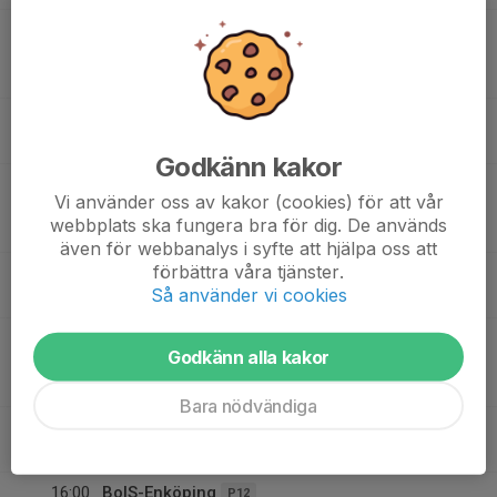
10:00
Match mot IFK Visby
F16/17
11:00
Flickor 10
Västerhejde IP (Änget )
10:30
Sammandrag Traume (Visby AIK)
FP20
15:00
Traume
Godkänn kakor
14:00
Match mot Fårösund GoIK
A/B-lag
Vi använder oss av kakor (cookies) för att vår
15:45
Division 4 Herrar
webbplats ska fungera bra för dig. De används
Fårösund IP
även för webbanalys i syfte att hjälpa oss att
förbättra våra tjänster.
15:00
Visby Bois lag 2 till sommarcupen
P13
Så använder vi cookies
17:00
Rävhagen
15:20
Sommarcup- Visby Bois Vit - IFK Visby 1
Godkänn alla kakor
16:20
P15
Rävhagen 1
Bara nödvändiga
15:20
Gotland Sommarcup
F15
21:00
Visby
16:00
BoIS-Enköping
P12