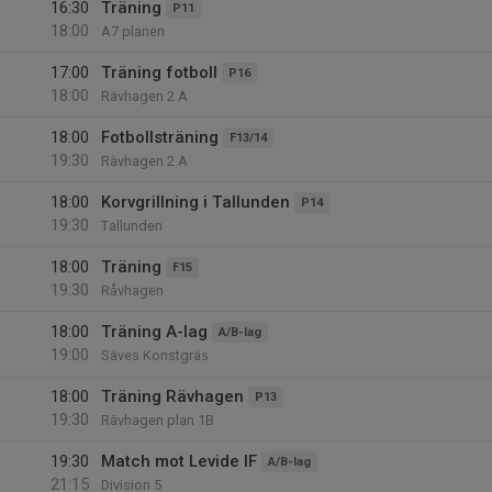
16:30
Träning
P11
18:00
A7 planen
17:00
Träning fotboll
P16
18:00
Rävhagen 2 A
18:00
Fotbollsträning
F13/14
19:30
Rävhagen 2 A
18:00
Korvgrillning i Tallunden
P14
19:30
Tallunden
18:00
Träning
F15
19:30
Råvhagen
18:00
Träning A-lag
A/B-lag
19:00
Säves Konstgräs
18:00
Träning Rävhagen
P13
19:30
Rävhagen plan 1B
19:30
Match mot Levide IF
A/B-lag
21:15
Division 5