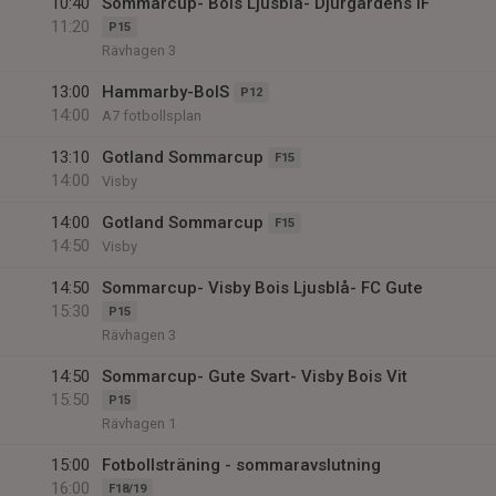
10:40
Sommarcup- Bois Ljusblå- Djurgårdens IF
11:20
P15
Rävhagen 3
13:00
Hammarby-BoIS
P12
14:00
A7 fotbollsplan
13:10
Gotland Sommarcup
F15
14:00
Visby
14:00
Gotland Sommarcup
F15
14:50
Visby
14:50
Sommarcup- Visby Bois Ljusblå- FC Gute
15:30
P15
Rävhagen 3
14:50
Sommarcup- Gute Svart- Visby Bois Vit
15:50
P15
Rävhagen 1
15:00
Fotbollsträning - sommaravslutning
16:00
F18/19