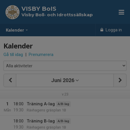
VISBY BoIS
Visby Boll- och Idrottssällskap
Logga in
Kalender
Kalender
Gå till idag
|
Prenumerera
Juni 2026
v.23
1
18:00
Träning A-lag
A/B-lag
19:30
Mån
Rävhagens gräsplan 1B
18:00
Träning B-lag
A/B-lag
19:30
Rävhagens gräsplan 1B